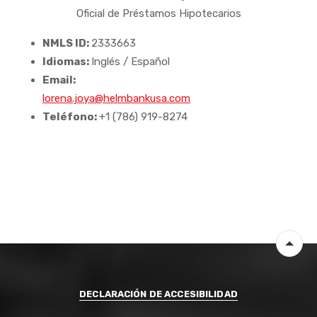
Oficial de Préstamos Hipotecarios
NMLS ID:
2333663
Idiomas:
Inglés / Español
Email:
lorena.joya@helmbankusa.com
Teléfono:
+1 (786) 919-8274
Volver
DECLARACIÓN DE ACCESIBILIDAD